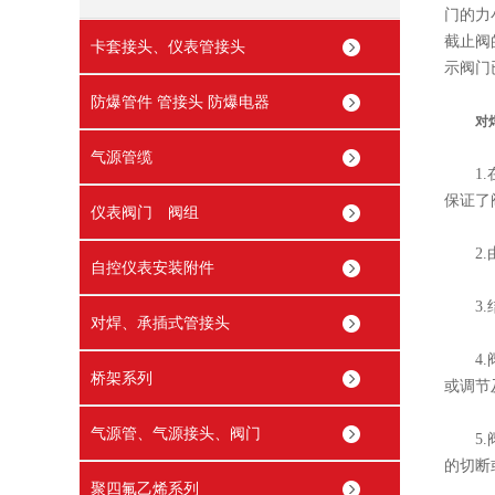
门的力
截止阀
卡套接头、仪表管接头
示阀门
防爆管件 管接头 防爆电器
对
气源管缆
1.在
保证了
仪表阀门 阀组
2.由
自控仪表安装附件
3.结
对焊、承插式管接头
4.阀
桥架系列
或调节
气源管、气源接头、阀门
5.阀
的切断
聚四氟乙烯系列