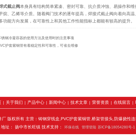
式截止阀
本身具有结构简单紧凑、密封可靠、抗介质冲蚀、易操作和维
甲烷、乙烯等介质。随着阀门技术的逐年提高，焊接式截止阀向着向高温
多功能方向发展，在可靠性上和其他工作性能指标上都能有较高的提升。
不锈钢冷凝容器的使用方法及使用时的注意事项
PVC护套紫铜管有着稳定性和可靠性，可省去维修
页
关于我们
产品中心
新闻中心
技术文章
荣誉资质
在线留言
|
|
|
|
|
|
|
厂 版权所有 主营：铸钢穿线盒,PVC护套紫铜管,桥架管接头,防爆挠性
地址： 扬中市长旺镇 技术支持：
环保在线
管理登陆
苏ICP备18054280号-1