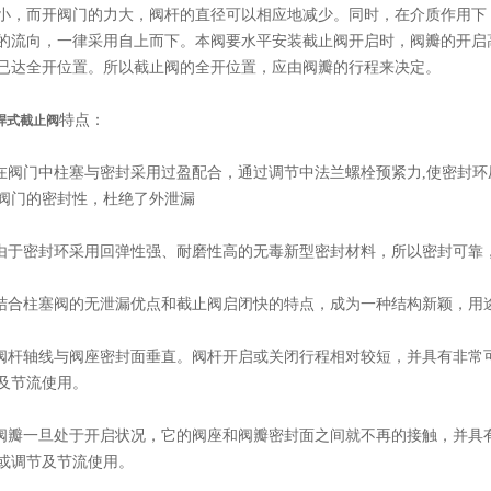
小，而开阀门的力大，阀杆的直径可以相应地减少。同时，在介质作用下
的流向，一律采用自上而下。本阀要水平安装截止阀开启时，阀瓣的开启高度
已达全开位置。所以截止阀的全开位置，应由阀瓣的行程来决定。
特点：
焊式截止阀
阀门中柱塞与密封采用过盈配合，通过调节中法兰螺栓预紧力,使密封环
阀门的密封性，杜绝了外泄漏
于密封环采用回弹性强、耐磨性高的无毒新型密封材料，所以密封可靠
合柱塞阀的无泄漏优点和截止阀启闭快的特点，成为一种结构新颖，用
杆轴线与阀座密封面垂直。阀杆开启或关闭行程相对较短，并具有非常
及节流使用。
瓣一旦处于开启状况，它的阀座和阀瓣密封面之间就不再的接触，并具
或调节及节流使用。