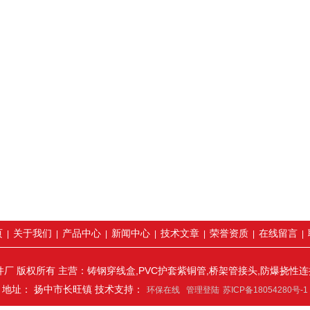
页
关于我们
产品中心
新闻中心
技术文章
荣誉资质
在线留言
|
|
|
|
|
|
|
厂 版权所有 主营：铸钢穿线盒,PVC护套紫铜管,桥架管接头,防爆挠性
地址： 扬中市长旺镇 技术支持：
环保在线
管理登陆
苏ICP备18054280号-1