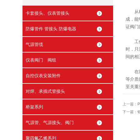
从构
卡套接头、仪表管接头
成，能
证阀门
防爆管件 管接头 防爆电器
工作原
气源管缆
时，只
间的相
仪表阀门 阀组
在应用
自控仪表安装附件
等介质
至关重
对焊、承插式管接头
上一篇：
桥架系列
下一篇：
气源管、气源接头、阀门
聚四氟乙烯系列