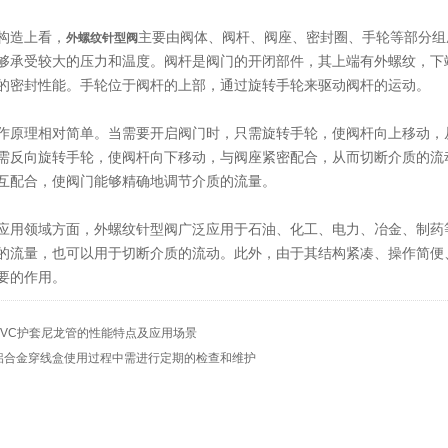
造上看，
主要由阀体、阀杆、阀座、密封圈、手轮等部分组
外螺纹针型阀
够承受较大的压力和温度。阀杆是阀门的开闭部件，其上端有外螺纹，下
的密封性能。手轮位于阀杆的上部，通过旋转手轮来驱动阀杆的运动。
理相对简单。当需要开启阀门时，只需旋转手轮，使阀杆向上移动，从
需反向旋转手轮，使阀杆向下移动，与阀座紧密配合，从而切断介质的流
互配合，使阀门能够精确地调节介质的流量。
领域方面，外螺纹针型阀广泛应用于石油、化工、电力、冶金、制药等
的流量，也可以用于切断介质的流动。此外，由于其结构紧凑、操作简便
要的作用。
PVC护套尼龙管的性能特点及应用场景
铝合金穿线盒使用过程中需进行定期的检查和维护