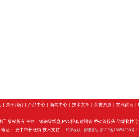
页
关于我们
产品中心
新闻中心
技术文章
荣誉资质
在线留言
|
|
|
|
|
|
|
厂 版权所有 主营：铸钢穿线盒,PVC护套紫铜管,桥架管接头,防爆挠性
地址： 扬中市长旺镇 技术支持：
环保在线
管理登陆
苏ICP备18054280号-1