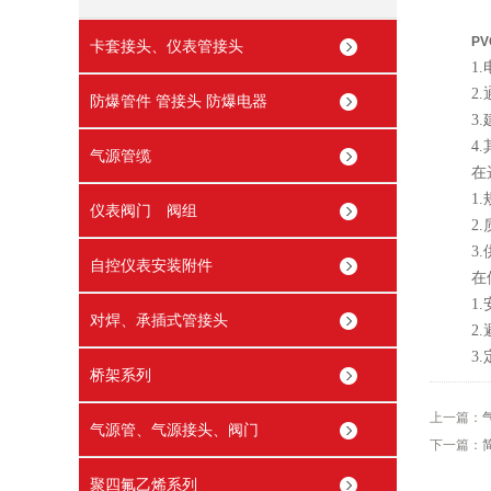
P
卡套接头、仪表管接头
1.电
2.通
防爆管件 管接头 防爆电器
3.建
4.其
气源管缆
在选
1.规
仪表阀门 阀组
2.质
3.供
自控仪表安装附件
在使用
1.安
对焊、承插式管接头
2.避
3.定
桥架系列
上一篇：
气源管、气源接头、阀门
下一篇：
聚四氟乙烯系列