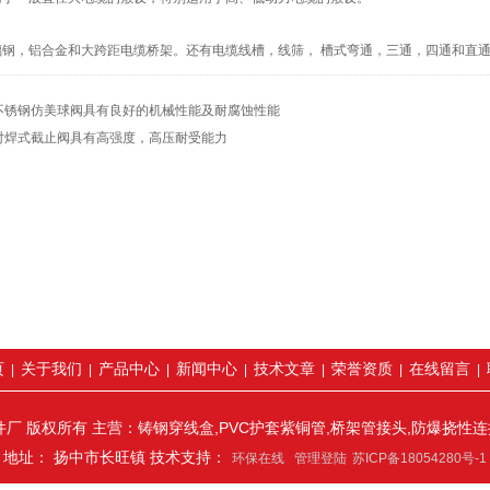
，铝合金和大跨距电缆桥架。还有电缆线槽，线筛， 槽式弯通，三通，四通和直通
不锈钢仿美球阀具有良好的机械性能及耐腐蚀性能
对焊式截止阀具有高强度，高压耐受能力
页
关于我们
产品中心
新闻中心
技术文章
荣誉资质
在线留言
|
|
|
|
|
|
|
厂 版权所有 主营：铸钢穿线盒,PVC护套紫铜管,桥架管接头,防爆挠性
地址： 扬中市长旺镇 技术支持：
环保在线
管理登陆
苏ICP备18054280号-1