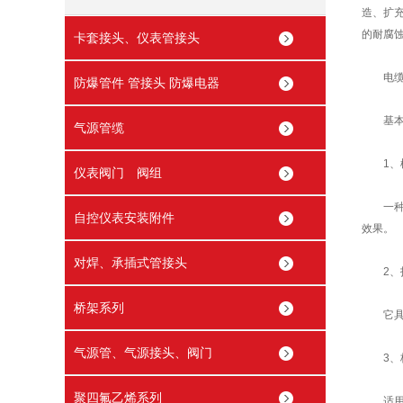
造、扩
的耐腐
卡套接头、仪表管接头
电缆桥
防爆管件 管接头 防爆电器
基本
气源管缆
1、槽
仪表阀门 阀组
一种全
自控仪表安装附件
效果。
对焊、承插式管接头
2、托
桥架系列
它具有
气源管、气源接头、阀门
3、梯
聚四氟乙烯系列
适用于