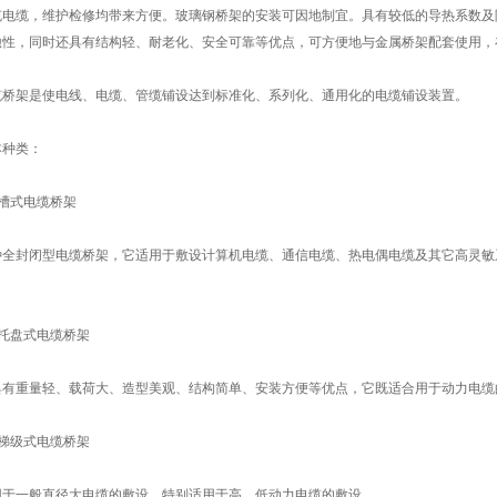
充电缆，维护检修均带来方便。玻璃钢桥架的安装可因地制宜。具有较低的导热系数及
蚀性，同时还具有结构轻、耐老化、安全可靠等优点，可方便地与金属桥架配套使用，
架是使电线、电缆、管缆铺设达到标准化、系列化、通用化的电缆铺设装置。
种类：
式电缆桥架
封闭型电缆桥架，它适用于敷设计算机电缆、通信电缆、热电偶电缆及其它高灵敏
盘式电缆桥架
重量轻、载荷大、造型美观、结构简单、安装方便等优点，它既适合用于动力电缆
级式电缆桥架
一般直径大电缆的敷设，特别适用于高、低动力电缆的敷设。