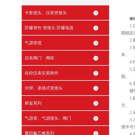
卡套接头、仪表管接头
镀
1.优
防爆管件 管接头 防爆电器
期稳定
2.耐
气源管缆
3.提
本。
仪表阀门 阀组
4.结
5.适
自控仪表安装附件
能。
6.美
对焊、承插式管接头
镀锌
1.建
桥架系列
方。
2.石
气源管、气源接头、阀门
3.冶
境中可
聚四氟乙烯系列
4.交