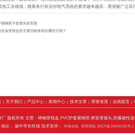
他工业领域：随着各行各业对电气系统的要求越来越高，逐渐被广泛应
不锈钢双卡套接头的安装
铝合金穿线盒的主要功能体现在哪些方面？
页
关于我们
产品中心
新闻中心
技术文章
荣誉资质
在线留言
|
|
|
|
|
|
|
厂 版权所有 主营：铸钢穿线盒,PVC护套紫铜管,桥架管接头,防爆挠性
地址： 扬中市长旺镇 技术支持：
环保在线
管理登陆
苏ICP备18054280号-1