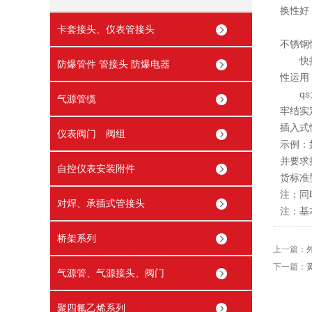
换性好
卡套接头、仪表管接头
不锈钢
快插头
防爆管件 管接头 防爆电器
性运用
qs为
气源管缆
牢结实
插入式
仪表阀门 阀组
示例：
并要求
自控仪表安装附件
货标准型
注：同
对焊、承插式管接头
注：基
桥架系列
上一篇：
下一篇：
气源管、气源接头、阀门
聚四氟乙烯系列