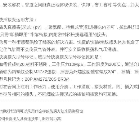
，安装容易，管道之间能真正地体现快装、快卸，省工省时 等优点，并
快插接头运用方法：
直接将(尼龙（pv）、聚氨酯、特氟龙管)刺进接头内即可，拔出时只需
 只需“即插即用” 牢靠衔接,内附密封轻松挑选适用的接头。
每一种衔接都供给了结实的解决方案。快捷的快插/螺纹接头体系包含了超
定住气缸而不会伤及气管外表。并可安全吸收振荡和气压涌动。
快换接头型号标记，该型号快换接头型号标记原则是：
如需通径Ф20,材料不锈刚，工作压力10Mpa，工作温度为200℃，通过
插轴为内螺蚊公制M27×2连接，插套为外螺蚊圆锥管螺纹3/4″， 插轴
号标记为：20P AM272/20S BR3/4
时在合同上注明工作压力，使用介质，工作温度，接头材质。四、插入式
本型号相同的接头，不同螺蚊连接形式的插轴和插套均可互换。
外螺纹针型阀可以采用什么样的防腐方法来防御腐蚀
黄铜卡套接头具有连接牢﹑耐压能力高