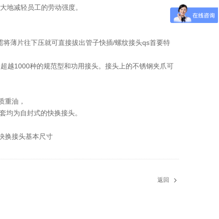
大大地减轻员工的劳动强度。
将薄片往下压就可直接拔出管子快插/螺纹接头qs首要特
越1000种的规范型和功用接头。接头上的不锈钢夹爪可
介质重油，
、插套均为自封式的快换接头。
快换接头基本尺寸
返回