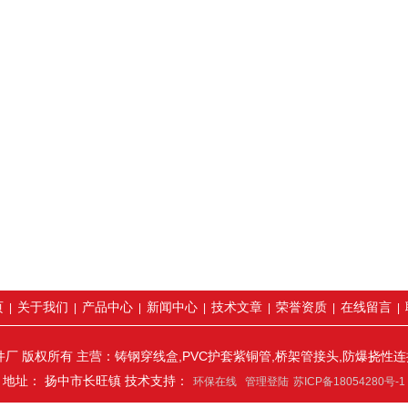
页
关于我们
产品中心
新闻中心
技术文章
荣誉资质
在线留言
|
|
|
|
|
|
|
厂 版权所有 主营：铸钢穿线盒,PVC护套紫铜管,桥架管接头,防爆挠性
地址： 扬中市长旺镇 技术支持：
环保在线
管理登陆
苏ICP备18054280号-1