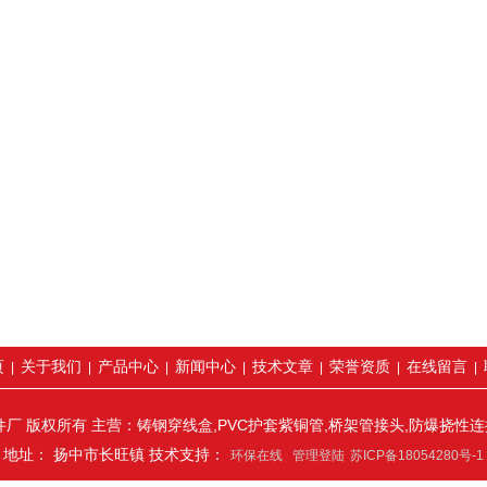
页
关于我们
产品中心
新闻中心
技术文章
荣誉资质
在线留言
|
|
|
|
|
|
|
厂 版权所有 主营：铸钢穿线盒,PVC护套紫铜管,桥架管接头,防爆挠性
地址： 扬中市长旺镇 技术支持：
环保在线
管理登陆
苏ICP备18054280号-1