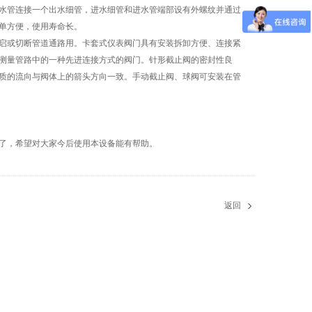
水管连接一个出水细管，进水细管和进水管端部设有外螺纹并通过
单方便，使用寿命长。
启或切断管道通路用。卡套式仪表阀门具有安装拆卸方便、连接紧
测量管路中的一种先进连接方式的阀门。针形截止阀的密封性良
质的流向与阀体上的箭头方向一致。手动截止阀、球阀可安装在管
了，希望对大家今后使用本设备能有帮助。
返回