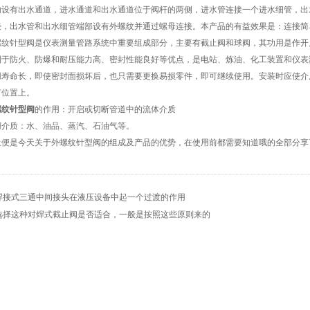
内设有出水通道，进水通道和出水通道位于阀杆的两侧，进水管连接一个进水细管，出
接，出水管和出水细管端部设有外螺纹并通过螺母连接。本产品的有益效果是：连接简
针型阀是仪表测量管路系统中重要组成部分，主要有截止阀和球阀，其功用是作开
利于防火、防爆和耐压能力高、密封性能良好等优点，是电站、炼油、化工装置和仪表
用寿命长，即使密封面损坏后，也只需要更换易损零件，即可继续使用。安装时应使介
何位置上。
螺纹针型阀
的作用：开启或切断管道中的流体介质
质：水、油品、蒸汽、石油气等。
是今天关于外螺纹针型阀的组成及产品的优势，在使用前都需要知道哦的全部分享
焊接式三通中间接头在液压设备中起一个过渡的作用
选择这种对焊式截止阀是否适合，一般是按照这些原则来的