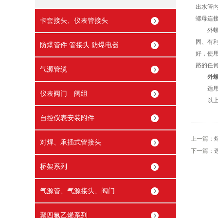
出水管
螺母连
卡套接头、仪表管接头
外螺纹
固、有
防爆管件 管接头 防爆电器
好，使
路的任
气源管缆
外
适用介
仪表阀门 阀组
以上便
自控仪表安装附件
上一篇：
对焊、承插式管接头
下一篇：
桥架系列
气源管、气源接头、阀门
聚四氟乙烯系列