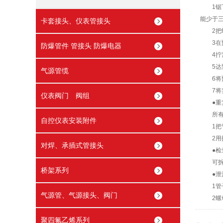
1锯下
能少于
卡套接头、仪表管接头
2把螺
3在预
防爆管件 管接头 防爆电器
4拧紧
5达到
气源管缆
6将预
7将实
仪表阀门 阀组
●重
所有的
自控仪表安装附件
1把管
2用扳手
对焊、承插式管接头
●检
可拆下
桥架系列
●泄
1管子
气源管、气源接头、阀门
2螺母
聚四氟乙烯系列