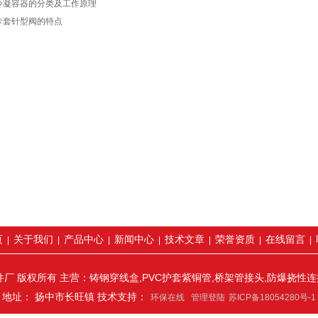
冷凝容器的分类及工作原理
卡套针型阀的特点
页
关于我们
产品中心
新闻中心
技术文章
荣誉资质
在线留言
|
|
|
|
|
|
|
厂 版权所有 主营：铸钢穿线盒,PVC护套紫铜管,桥架管接头,防爆挠性
地址： 扬中市长旺镇 技术支持：
环保在线
管理登陆
苏ICP备18054280号-1