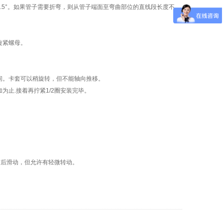
5°。如果管子需要折弯，则从管子端面至弯曲部位的直线段长度不
旋紧螺母。
。卡套可以稍旋转，但不能轴向推移。
止.接着再拧紧1/2圈安装完毕。
后滑动，但允许有轻微转动。