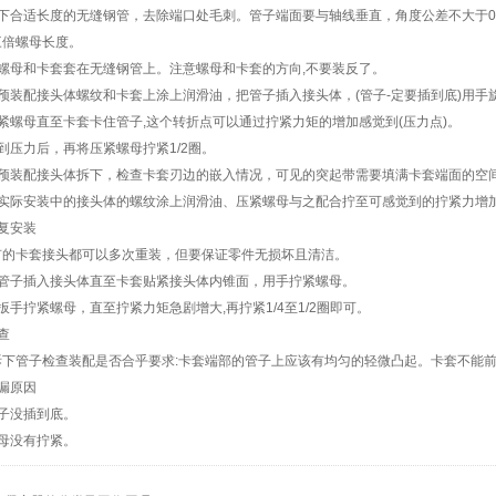
合适长度的无缝钢管，去除端口处毛刺。管子端面要与轴线垂直，角度公差不大于0.
三倍螺母长度。
母和卡套套在无缝钢管上。注意螺母和卡套的方向,不要装反了。
装配接头体螺纹和卡套上涂上润滑油，把管子插入接头体，(管子-定要插到底)用手
螺母直至卡套卡住管子,这个转折点可以通过拧紧力矩的增加感觉到(压力点)。
压力后，再将压紧螺母拧紧1/2圈。
装配接头体拆下，检查卡套刃边的嵌入情况，可见的突起带需要填满卡套端面的空间
际安装中的接头体的螺纹涂上润滑油、压紧螺母与之配合拧至可感觉到的拧紧力增加为
复安装
卡套接头都可以多次重装，但要保证零件无损坏且清洁。
子插入接头体直至卡套贴紧接头体内锥面，用手拧紧螺母。
拧紧螺母，直至拧紧力矩急剧增大,再拧紧1/4至1/2圈即可。
查
管子检查装配是否合乎要求:卡套端部的管子上应该有均匀的轻微凸起。卡套不能前
漏原因
没插到底。
没有拧紧。