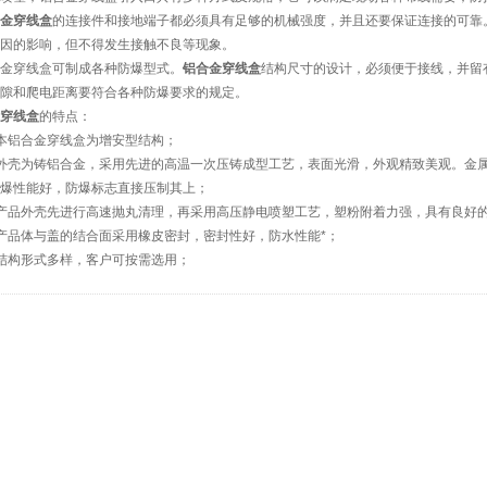
金穿线盒
的连接件和接地端子都必须具有足够的机械强度，并且还要保证连接的可靠
原因的影响，但不得发生接触不良等现象。
金穿线盒可制成各种防爆型式。
铝合金穿线盒
结构尺寸的设计，必须便于接线，并留
间隙和爬电距离要符合各种防爆要求的规定。
穿线盒
的特点：
本铝合金穿线盒为增安型结构；
壳为铸铝合金，采用先进的高温一次压铸成型工艺，表面光滑，外观精致美观。金属结
防爆性能好，防爆标志直接压制其上；
产品外壳先进行高速抛丸清理，再采用高压静电喷塑工艺，塑粉附着力强，具有良好
产品体与盖的结合面采用橡皮密封，密封性好，防水性能*；
结构形式多样，客户可按需选用；