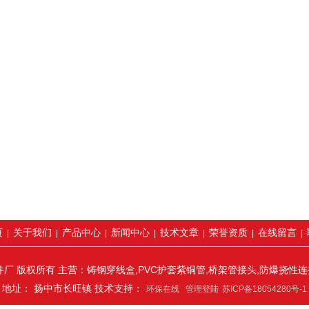
页
关于我们
产品中心
新闻中心
技术文章
荣誉资质
在线留言
|
|
|
|
|
|
|
厂 版权所有 主营：铸钢穿线盒,PVC护套紫铜管,桥架管接头,防爆挠性
地址： 扬中市长旺镇 技术支持：
环保在线
管理登陆
苏ICP备18054280号-1