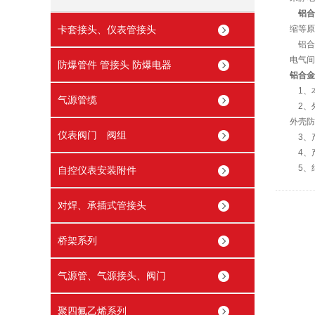
铝合
卡套接头、仪表管接头
缩等
铝合
电气
防爆管件 管接头 防爆电器
铝合金
1、
气源管缆
2、外
外壳
仪表阀门 阀组
3、
4、
5、
自控仪表安装附件
对焊、承插式管接头
桥架系列
气源管、气源接头、阀门
聚四氟乙烯系列