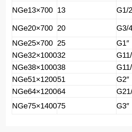
NGe13×700
13
G1/2
NGe20×700
20
G3/4
NGe25×700
25
G1″
NGe32×1000
32
G11/
NGe38×1000
38
G11/
NGe51×1200
51
G2″
NGe64×1200
64
G21/
NGe75×1400
75
G3″