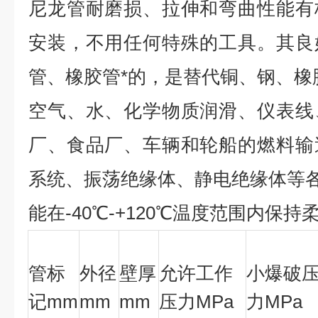
尼龙管耐磨损、拉伸和弯曲性能有
安装，不用任何特殊的工具。其良
管、橡胶管*的，是替代铜、钢、
空气、水、化学物质润滑、仪表线
厂、食品厂、车辆和轮船的燃料输
系统、振荡绝缘体、静电绝缘体等
能在-40℃-+120℃温度范围内保持
管标
外径
壁厚
允许工作
小爆破
记mm
mm
mm
压力MPa
力MPa