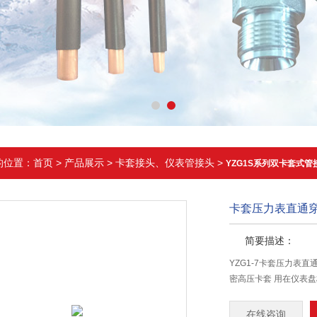
的位置：
首页
>
产品展示
>
卡套接头、仪表管接头
>
YZG1S系列双卡套式管
卡套压力表直通穿
简要描述：
YZG1-7卡套压力表
密高压卡套 用在仪表
在线咨询