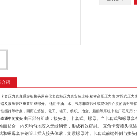
细介绍
-7卡套压力表直通穿板接头用在仪表盘柜压力表安装连接 精密高压压力表 对焊式压力
管路及液压管路重要组成部分。
适用于油、水、气等非腐蚀性或腐蚀性介质的密封管
封性能好等特点，因而在炼油、化工、轻工、纺织、冶金、船舶等系统中被广泛采用；
由三部分组成：接头体、卡套式、螺母。当卡套式和螺母套
径直通中间接头
锥面贴合，内刃均匀地咬入无缝钢管，形成有效密封。 直角卡套接头概述
式和螺母套在钢管上插入接头体后，旋紧螺母时，卡套式前端外侧与接头