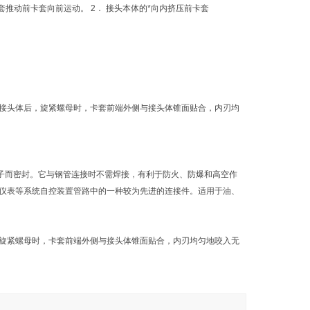
推动前卡套向前运动。 2． 接头本体的*向内挤压前卡套
接头体后，旋紧螺母时，卡套前端外侧与接头体锥面贴合，内刃均
子而密封。它与钢管连接时不需焊接，有利于防火、防爆和高空作
仪表等系统自控装置管路中的一种较为先进的连接件。适用于油、
旋紧螺母时，卡套前端外侧与接头体锥面贴合，内刃均匀地咬入无