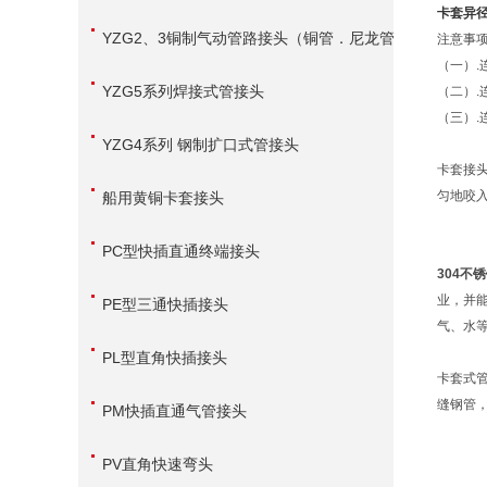
卡套异
YZG2、3铜制气动管路接头（铜管．尼龙管
注意事
（一）
用）
YZG5系列焊接式管接头
（二）
（三）
YZG4系列 钢制扩口式管接头
卡套接
匀地咬
船用黄铜卡套接头
PC型快插直通终端接头
304不
业，并
PE型三通快插接头
气、水
PL型直角快插接头
卡套式
缝钢管
PM快插直通气管接头
PV直角快速弯头