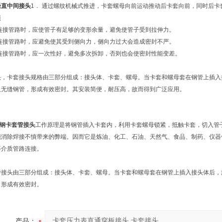
径直中间接头
1． 通过螺纹机械式推进，卡套螺母向前运动推动后卡套向前，同时后卡套
项
.连接管路时，应使管子有足够的变形余量，避免使管子受到拉伸力。
.连接管路时，应避免使其受到侧向力，侧向力过大会造成密封不严。
.连接管路时，应一次性好，避免多次拆卸，否则也会使密封性能变差。
头，卡套接头规格由三部分组成：接头体、卡套、螺母。当卡套和螺母套在钢管上插入
入无缝钢管，形成有效密封。其安装简便，耐压高，故而得到广泛应用。
锈钢卡套管接头
工作原理是将钢管插入卡套内，利用卡套螺母锁紧，抵触卡套，切入管
能消除焊接不慎带来的弊端。因而它是炼油、化工、石油、天然气、食品、制药、仪器
等介质管路连接。
管接头由三部分组成：接头体、卡套、螺母。当卡套和螺母套在钢管上插入接头体后，
，形成有效密封。
产品：