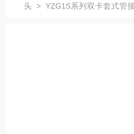
头
>
YZG1S系列双卡套式管
径弯通中间接头 直角卡套接头