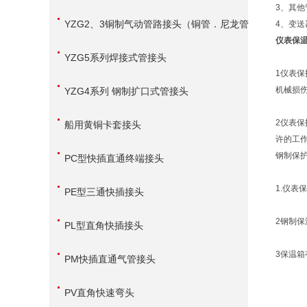
3、其
YZG2、3铜制气动管路接头（铜管．尼龙管
4、变
仪表保
用）
YZG5系列焊接式管接头
1仪表
机械损
YZG4系列 钢制扩口式管接头
2仪表
船用黄铜卡套接头
许的工
钢制保
PC型快插直通终端接头
1.仪
PE型三通快插接头
2钢制
PL型直角快插接头
3保温
PM快插直通气管接头
PV直角快速弯头