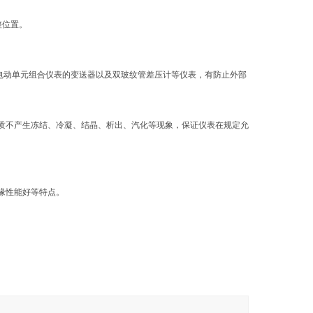
整位置。
电动单元组合仪表的变送器以及双玻纹管差压计等仪表，有防止外部
介质不产生冻结、冷凝、结晶、析出、汽化等现象，保证仪表在规定允
缘性能好等特点。
。