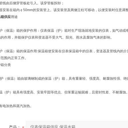
他管线由后侧穿管板处引入。该穿管板拆卸；
送器安装在箱内￠50mm的安装管上。该安装管及两侧立柱可移动，以便安装时任意调
温箱供应
用途
保护（保温）箱的保护作用：仪表保温（护）箱对生产现场就地安装的仪表，如气动或
伤的作用，并能保护仪表和变送器不受大气、阳光、雨水及腐蚀气体的影响。
保护（保温）箱的保温作用:保温箱使安装在仪表保温箱中的仪表，变送器及管线内的
作范围内正常工作。
护箱分类
表保护（保温）箱由玻璃钢制成的保温（护）箱，具有重量轻、强度高、耐腐蚀性强、绝
保温（护）箱具有强度高、安装牢固等优点、但笨重运输困难，且密封性差、不耐腐蚀
箱有电加热和蒸汽加热。
产品：