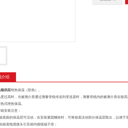
细介绍
温箱供应
绝热保温（防热）。
温度过高时，当被测介质通过测量管线传送到变送器时，测量管线内的被测介质在较高
防热式绝热保温。
护箱安装注意：
温箱底面的保温层可活动，在安装紧固螺栓时，可将箱底活动部分保温层取出，以便于
缆由箱底电缆接头引至箱内接线端子排；