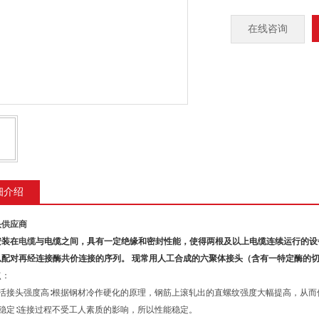
在线咨询
细介绍
头供应商
安装在
电缆
与电缆之间，具有一定绝缘和密封性能，使得两根及以上电缆连续运行的设
配对再经连接酶共价连接的序列。 现常用人工合成的六聚体接头（含有一特定酶的切口），
点：
纹活接头强度高∶根据钢材冷作硬化的原理，钢筋上滚轧出的直螺纹强度大幅提高，从
能稳定∶连接过程不受工人素质的影响，所以性能稳定。