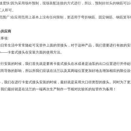
接速度快∶因为采用场外预制，现场装配连接的方式进行，所以，预制好丝头的钢筋可
工人即可。
用范围广∶在应用范用上基本上没有任何限制，更适用于弯折钢筋、固定钢筋、钢筋笼等
头供应商
事项:
们日常生活中常常随处可见管件上面的管接头，对于这种产品，我们需要进行有效的安
种——卡套式接头在安装方面的使用方法。
进行安装的时候，我们首先就是要将卡套式接头在水或者是油泵的出口位置进行开停处
缩而导致的影响，所以所我们应该在法兰以及其两端位置更加好地去增加相应的限位设
外，我们在进行卡套式接头安装的时候，最好就是采用大口径类型的接头。同时为了更
，我们最好就是在法兰的一端再次生产制作一节相对比较长的短管作为备用！