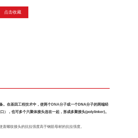
点击收藏
备。在
基因工程技术
中，使两个
DNA分子
或一个DNA分子的两端经
也可多个六聚体接头连在一起，形成多聚接头(polylinker)。
而使直螺纹接头的抗拉强度高于钢筋母材的抗拉强度。