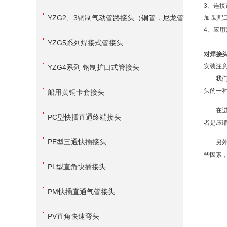
3、连
YZG2、3铜制气动管路接头（铜管．尼龙管
加 装配
4、应
用）
YZG5系列焊接式管接头
对焊接
安装注意
YZG4系列 钢制扩口式管接头
我
头的一
船用黄铜卡套接头
在
PC型快插直通终端接头
者是压
PE型三通快插接头
另
些因素
PL型直角快插接头
PM快插直通气管接头
PV直角快速弯头