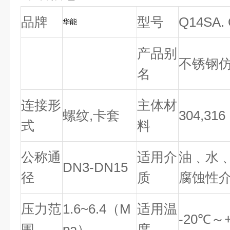
品牌
型号
Q14SA.
华能
产品别
不锈钢
名
连接形
主体材
螺纹,卡套
304,316
式
料
公称通
适用介
油﹑水
DN3-DN15
径
质
腐蚀性
压力范
1.6~6.4（M
适用温
-20℃～
围
pa）
度