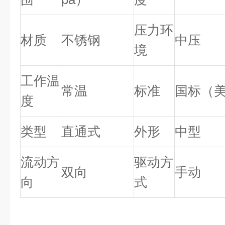
压力环
材质
不锈钢
中压
境
工作温
常温
标准
国标（
度
类型
直通式
外形
中型
流动方
驱动方
双向
手动
向
式