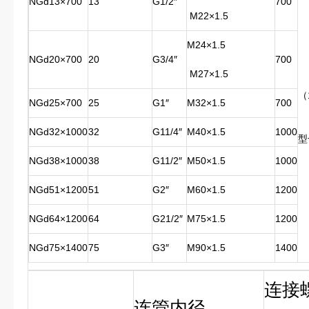
NGd13×700
13
G1/2″
700
M22×1.5
M24×1.5
NGd20×700
20
G3/4″
700
M27×1.5
（
NGd25×700
25
G1″
M32×1.5
700
NGd32×1000
32
G11/4″
M40×1.5
1000
型
NGd38×1000
38
G11/2″
M50×1.5
1000
NGd51×1200
51
G2″
M60×1.5
1200
NGd64×1200
64
G21/2″
M75×1.5
1200
NGd75×1400
75
G3″
M90×1.5
1400
连接
连管内径