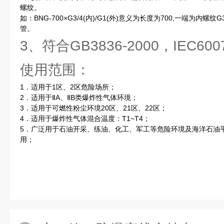
螺纹。
如：BNG-700×G3/4(内)/G1(外)意义为长度为700,一端为内
管。
3、符合GB3836-2000，IEC6
使用范围：
1．适用于1区、2区危险场所；
2．适用于ⅡA、ⅡB类爆炸性气体环境；
3．适用于可燃性粉尘环境20区、21区、22区；
4．适用于爆炸性气体混合温度：T1~T4；
5．广泛用于石油开采、练油、化工、军工等危险环境及海洋石油
用；