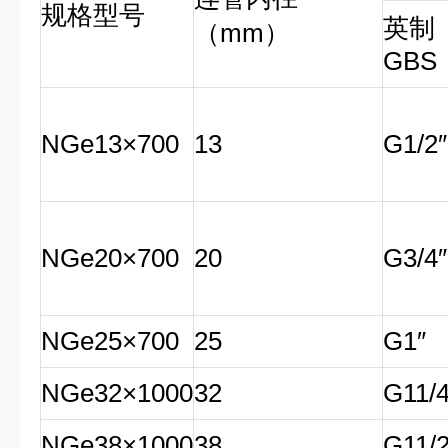
规格型号
英制
（mm）
GBS
NGe13×700
13
G1/2″
NGe20×700
20
G3/4″
NGe25×700
25
G1″
NGe32×1000
32
G11/4
NGe38×1000
38
G11/2