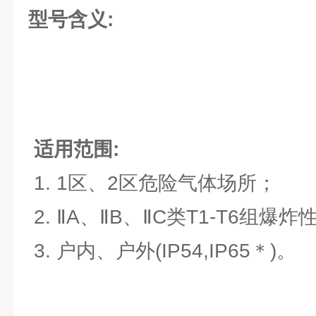
型号含义:
适用范围:
1. 1区、2区危险气体场所；
2. ⅡA、ⅡB、ⅡC类T1-T6组
3. 户内、户外(IP54,IP65＊)。