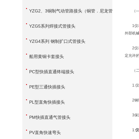
YZG2、3铜制气动管路接头（铜管．尼龙管
（—
用）
YZG5系列焊接式管接头
1仪表
外部机
YZG4系列 钢制扩口式管接头
2仪表
定允许
船用黄铜卡套接头
（二
PC型快插直通终端接头
1.仪
PE型三通快插接头
2钢制
PL型直角快插接头
3保温
PM快插直通气管接头
1.
仪
PV直角快速弯头