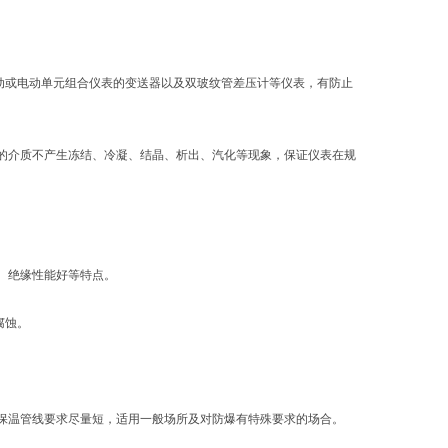
或电动单元组合仪表的变送器以及双玻纹管差压计等仪表，有防止
的介质不产生冻结、冷凝、结晶、析出、汽化等现象，保证仪表在规
、绝缘性能好等特点。
腐蚀。
保温管线要求尽量短，适用一般场所及对防爆有特殊要求的场合。