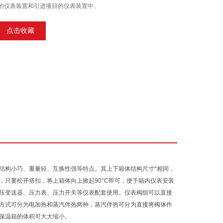
的仪表装置和引进项目的仪表装置中。
点击收藏
结构小巧、重量轻、互换性强等特点。其上下箱体结构尺寸*相同，
只要松开搭扣，将上箱体向上掀起90°C即可，便于箱内仪表安装
压变送器、压力表、压力开关等仪表配套使用。仪表阀组可以直接
方式可分为电加热和蒸汽伴热两种，蒸汽伴热可分为直接将阀体作
保温箱的体积可大大缩小。