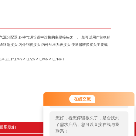
,气源分配器,各种气源管道中连接的主要接头之一,一般可以用作转换的
直通终端接头,内外丝转接头,内外丝压力表接头,变送器转换接头主要规
ZG1",1/4NPT,1/2NPT,3/4NPT,1"NPT
您好！欢迎前来咨询，很高兴为您
在线交流
服务，请问您要咨询什么问题呢？
您好，看您停留很久了，是否找到
了需求产品，您可以直接在线与我
联系我们
联系！