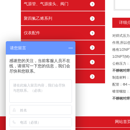
气源管、气源接头、阀门
聚四氟乙烯系列
详细
仪表配件
对焊式压力
作用,所以
穿线管接头 穿线盒
请您留言
格有1/2NPT(
1/2NPT(M
感谢您的关注，当前客服人员不在
精密内螺纹止回阀
公称压力：2.
线，请填写一下您的信息，我们会
不锈钢对焊
尽快和您联系。
精密球阀
制造材料：20
配管：Ф4
锥管螺纹：Z
不锈钢对焊
网站首