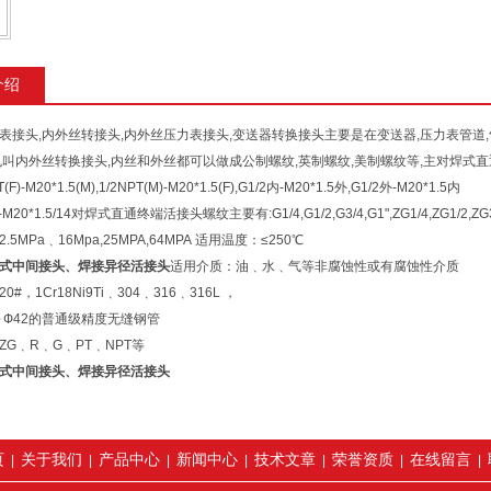
介绍
表接头,内外丝转接头,内外丝压力表接头,变送器转换接头主要是在变送器,压力表管道
也叫内外丝转换接头,内丝和外丝都可以做成公制螺纹,英制螺纹,美制螺纹等,主对焊式
F)-M20*1.5(M),1/2NPT(M)-M20*1.5(F),G1/2内-M20*1.5外,G1/2外-M20*1.5内
)-M20*1.5/14对焊式直通终端活接头螺纹主要有:G1/4,G1/2,G3/4,G1",ZG1/4,ZG1/2,ZG3/4,
5MPa﹑16Mpa,25MPA,64MPA 适用温度：≤250℃
式中间接头、焊接异径活接头
适用介质：油﹑水﹑气等非腐蚀性或有腐蚀性介质
#，1Cr18Ni9Ti﹑304﹑316﹑316L ，
～Ф42的普通级精度无缝钢管
G﹑R﹑G﹑PT﹑NPT等
式中间接头、焊接异径活接头
页
关于我们
产品中心
新闻中心
技术文章
荣誉资质
在线留言
|
|
|
|
|
|
|