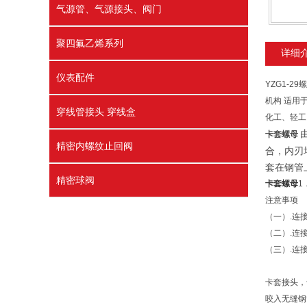
气源管、气源接头、阀门
聚四氟乙烯系列
详细
仪表配件
YZG1-
机构
适用
穿线管接头 穿线盒
化工、轻工
卡套螺母
精密内螺纹止回阀
合，内刃
套在钢管
精密球阀
卡套螺母
1
注意事项
（一）.连
（二）.连
（三）.连
卡套接头，
咬入无缝钢