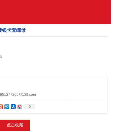
母 镀银卡套螺母
5
5
1277205@139.com
0
点击收藏