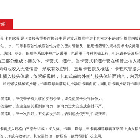
介绍
29螺母 卡套螺母 是卡套接头重要连接部件 通过旋压螺母推进卡套密封不锈钢管 螺母内
于油、水、气等非腐蚀性或腐蚀性介质的密封管接头，配用铝塑管的规格要求比较灵活
、纺织、冶金、船舶等系统中被广泛采用；也适用于各种机械工程、机床设备等液压
由三部分组成：接头体、卡套式、螺母。当卡套式和螺母套在钢管上插入
均匀地咬入无缝钢管，形成有效密封。 直角卡套接头概述： 卡套式管接
上插入接头体后，旋紧螺母时，卡套式前端外侧与接头体锥面贴合，内刃
． 通过螺纹机械式推进，卡套螺母向前运动推动后卡套向前，同时后卡套推动前卡套向
接管路时，应使管子有足够的变形余量，避免使管子受到拉伸力。
接管路时，应避免使其受到侧向力，侧向力过大会造成密封不严。
接管路时，应一次性好，避免多次拆卸，否则也会使密封性能变差。
卡套接头规格由三部分组成：接头体、卡套、螺母。当卡套和螺母套在钢管上插入接
管，形成有效密封。其安装简便，耐压高，故而得到广泛应用。