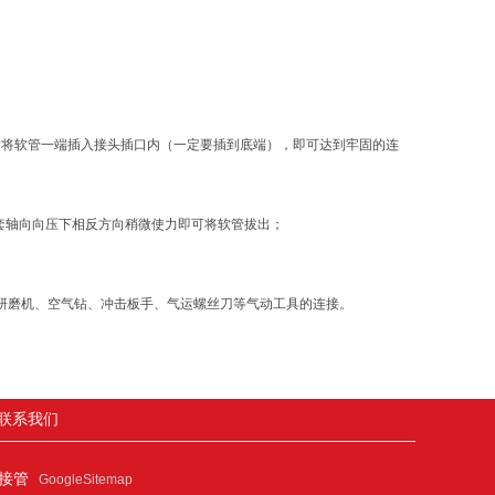
然后将软管一端插入接头插口内（一定要插到底端），即可达到牢固的连
套轴向向压下相反方向稍微使力即可将软管拔出；
研磨机、空气钻、冲击板手、气运螺丝刀等气动工具的连接。
联系我们
连接管
GoogleSitemap