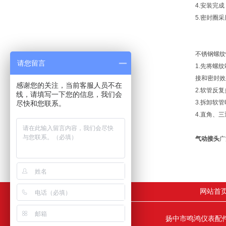
4.安装完
5.密封圈
不锈钢螺纹
请您留言
1.先将螺
接和密封效
感谢您的关注，当前客服人员不在
2.软管反
线，请填写一下您的信息，我们会
3.拆卸软
尽快和您联系。
4.直角、
气动接头
广
网站首
扬中市鸣鸿仪表配件