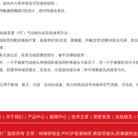
成，旋转外六角管体也可快速的拆卸；
采用氟橡胶椭圆O型设计，密封性能会更好。
快插直通（PC）气动接头的安装使用方法：
纹端按照所配的规格拧紧，接着将软管(尼龙、聚氨酯、特氟龙管)切断并除去毛刺，
果；
复多次拔出后，应剪去端部磨损部分，修平后继续使用；
管时，一只手握紧气动接头用拇指和食指同时将接头卡套压下，另一只手握紧软管沿卡
三通、四通等终端管接头，安装后，仅需旋转接头体，即可调整接头的接管方向。
泛用于航海、航天、仪器、自动化设备、电力的电流信号传输和空气管路、空压机、
页
关于我们
产品中心
新闻中心
技术文章
荣誉资质
在线留言
|
|
|
|
|
|
|
厂 版权所有 主营：铸钢穿线盒,PVC护套紫铜管,桥架管接头,防爆挠性