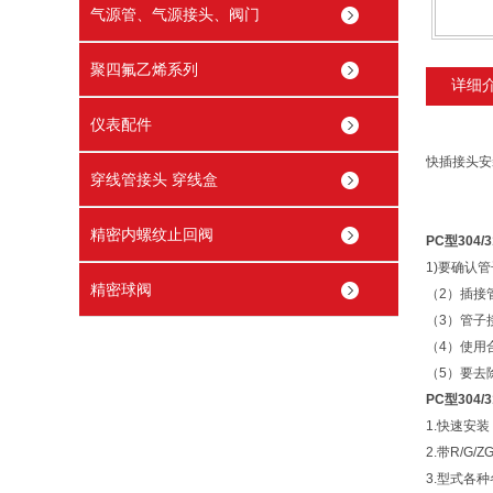
气源管、气源接头、阀门
聚四氟乙烯系列
详细
仪表配件
快插接头安
穿线管接头 穿线盒
精密内螺纹止回阀
PC型304
1)要确认
精密球阀
（2）插接
（3）管子
（4）使用
（5）要去
PC型304
1.快速安
2.带R/G/
3.型式各