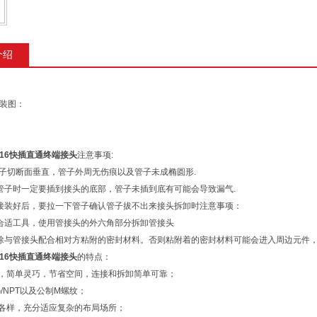
介绍
装图：
/316快插直通终端接头
注意事项:
管子切断面垂直，管子外周无伤痕以及管子未成椭圆形.
管子时一定要插到接头的底部，管子未插到底有可能会导致漏气.
接装好后，要拉一下管子确认管子拔不出来接头拆卸时注意事项：
合适工具，使用管接头的外六角部分拆卸管接头
除与管接头配合相对方粘附的密封材料。否则粘附着的密封材料可能会进入周边元件
/316快插直通终端接头
的特点：
装，简单灵巧，节省空间，连接和拆卸简单可靠；
ZG/NPT以及公制M螺纹；
种各样，充分适应复杂的布局场所；