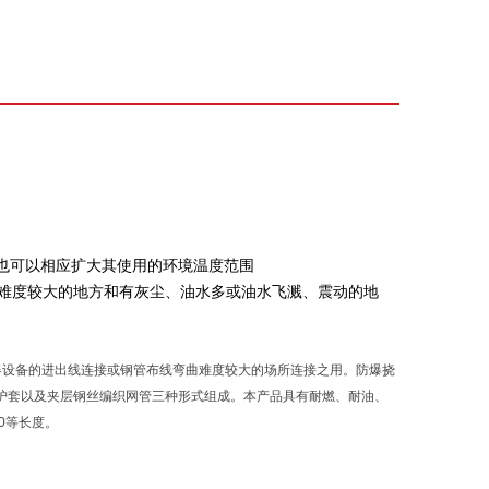
也可以相应扩大其使用的环境温度范围
曲难度较大的地方和有灰尘、油水多或油水飞溅、震动的地
爆电器设备的进出线连接或钢管布线弯曲难度较大的场所连接之用。防爆挠
护套以及夹层钢丝编织网管三种形式组成。本产品具有耐燃、耐油、
0等长度。