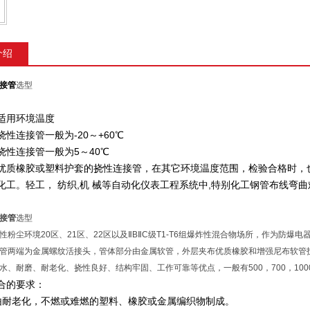
介绍
接管
选型
适用环境温度
性连接管一般为-20～+60℃
挠性连接管一般为5～40℃
优质橡胶或塑料护套的挠性连接管，在其它环境温度范围，检验合格时，
化工。轻工， 纺织,机 械等自动化仪表工程系统中,特别化工钢管布线弯
接管
选型
性粉尘环境20区、21区、22区以及ⅡBⅡC级T1-T6组爆炸性混合物场所，作为防
管两端为金属螺纹活接头，管体部分由金属软管，外层夹布优质橡胶和增强尼布软管
水、耐磨、耐老化、挠性良好、结构牢固、工作可靠等优点，一般有500，700，100
合的要求：
由耐老化，不燃或难燃的塑料、橡胶或金属编织物制成。