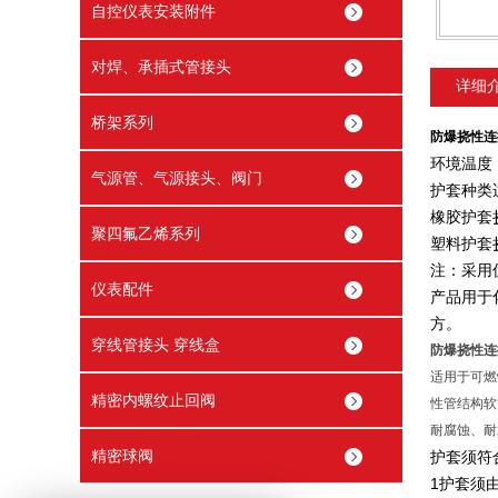
自控仪表安装附件
对焊、承插式管接头
详细
桥架系列
防爆挠性连
环境温度
气源管、气源接头、阀门
护套种类
橡胶护套挠
聚四氟乙烯系列
塑料护套
注：采用
仪表配件
产品用于
方。
穿线管接头 穿线盒
防爆挠性连
适用于可燃
精密内螺纹止回阀
性管结构软
耐腐蚀、耐
精密球阀
护套须符
1护套须