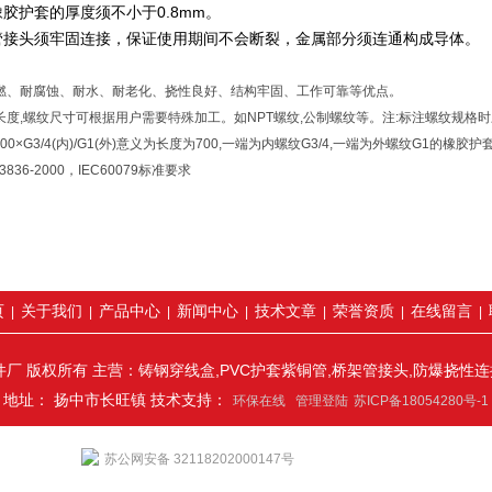
橡胶护套的厚度须不小于0.8mm。
管接头须牢固连接，保证使用期间不会断裂，金属部分须连通构成导体。
燃、耐腐蚀、耐水、耐老化、挠性良好、结构牢固、工作可靠等优点。
长度,螺纹尺寸可根据用户需要特殊加工。如NPT螺纹,公制螺纹等。注:标注螺纹规格
700×G3/4(内)/G1(外)意义为长度为700,一端为内螺纹G3/4,一端为外螺纹G1的橡
836-2000，IEC60079标准要求
页
关于我们
产品中心
新闻中心
技术文章
荣誉资质
在线留言
|
|
|
|
|
|
|
厂 版权所有 主营：铸钢穿线盒,PVC护套紫铜管,桥架管接头,防爆挠性
地址： 扬中市长旺镇 技术支持：
环保在线
管理登陆
苏ICP备18054280号-1
苏公网安备 32118202000147号