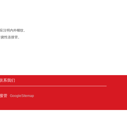
时应注明内外螺纹。
胶护套挠性连接管。
联系我们
连接管
GoogleSitemap